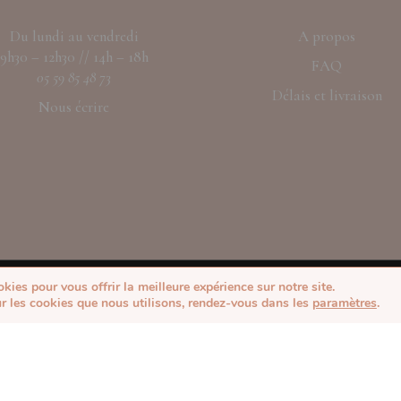
Du lundi au vendredi
A propos
9h30 – 12h30 // 14h – 18h
FAQ
05 59 85 48 73
Délais et livraison
Nous écrire
Petites attentions uniques et délicates
kies pour vous offrir la meilleure expérience sur notre site.
ur les cookies que nous utilisons, rendez-vous dans les
paramètres
.
CONDITIONS GÉNÉRALES DE VENTE
MENTIONS LÉGALE