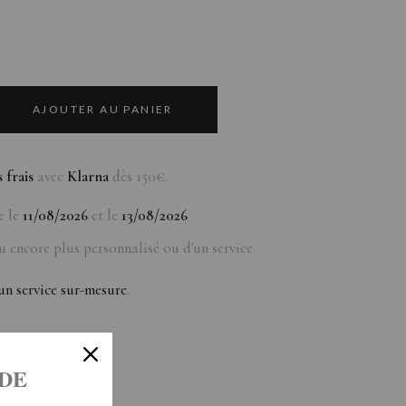
AJOUTER AU PANIER
s frais
avec
Klarna
dès 150€.
e le
11/08/2026
et le
13/08/2026
u encore plus personnalisé ou d'un service
n service sur-mesure
.
 DE