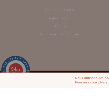
6 rue de lestandau
64600 Anglet
France
Venez nous dire bonjour !
9.4
/10
229 avis
Nous utilisons des coo
Pour en savoir plus s