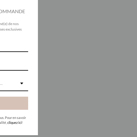
 COMMANDE
mé(e) de nos
ses exclusives
..
E
us. Pour en savoir
alité,
cliquez ici
!