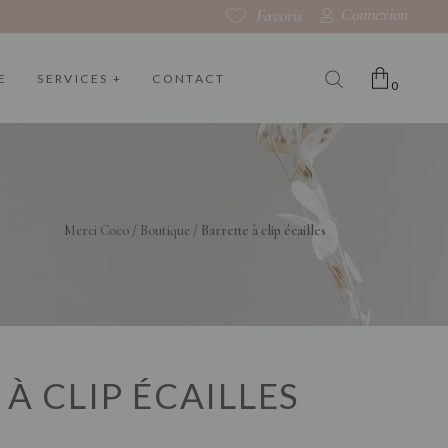
Connexion
Favoris
E
SERVICES +
CONTACT
0
Le panier est vide
Merci Coco
/
Boutique
/
Barrette à clip écailles
À CLIP ÉCAILLES