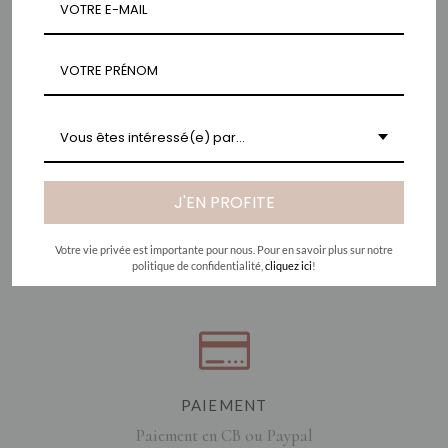
Vous êtes intéressé(e) par...
SERVICE CLIENT
J'EN PROFITE
Un service client disponible et à votre écoute +33 5
59 854 873
Votre vie privée est importante pour nous. Pour en savoir plus sur notre
politique de confidentialité,
cliquez ici
!
PAIEMENT
Paiement en CB ou Paypal