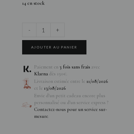
14 en stock
-
+
AJOUTER AU PANIER
Paiement en
3 fois sans frais
avec
Klarna
dès 150€.
Livraison estimée entre le
11/08/2026
et le
13/08/2026
Envie d'un petit cadeau encore plus
personnalisé ou d'un service express ?
Contactez-nous pour un service sur-
mesure
.