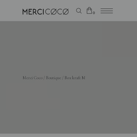
0
Le panier est vide
Merci Coco
/
Boutique
/
Box kraft M