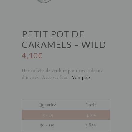
PETIT POT DE
CARAMELS – WILD
4,10
€
Une touche de verdure pour vos cadeaux
d’invités : Avec ses feui...
Voir plus
Quantité
Tarif
15 - 49
4,10
€
50 - 119
3,85
€