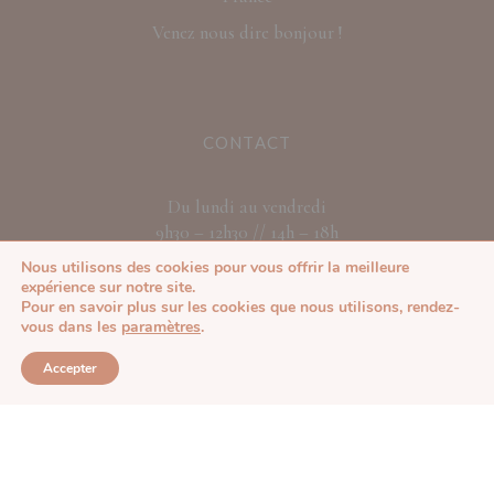
Venez nous dire bonjour !
CONTACT
Du lundi au vendredi
9h30 – 12h30 // 14h – 18h
05 59 85 48 73
Nous utilisons des cookies pour vous offrir la meilleure
expérience sur notre site.
Nous écrire
Pour en savoir plus sur les cookies que nous utilisons, rendez-
vous dans les
paramètres
.
9.4
/10
Accepter
229 avis
INFOS
A propos