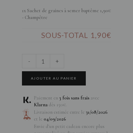
1x Sachet de graines à semer baptême
1,90€
- Champêtre
SOUS-TOTAL
1,90€
-
+
AJOUTER AU PANIER
Paiement en
3 fois sans frais
avec
Klarna
dès 150€.
Livraison estimée entre le
31/08/2026
et le
04/09/2026
Envie d'un petit cadeau encore plus