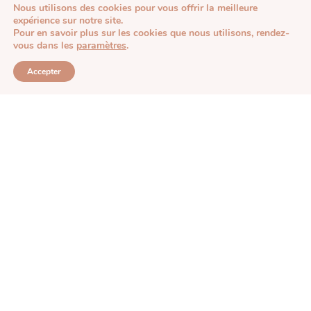
Nous utilisons des cookies pour vous offrir la meilleure
Délais et livraison
expérience sur notre site.
Pour en savoir plus sur les cookies que nous utilisons, rendez-
vous dans les
paramètres
.
9.4
/10
Accepter
230 avis
SERVICES +
Sur Mesure
Wedding planner
Inspirations
Petites attentions uniques et délicates