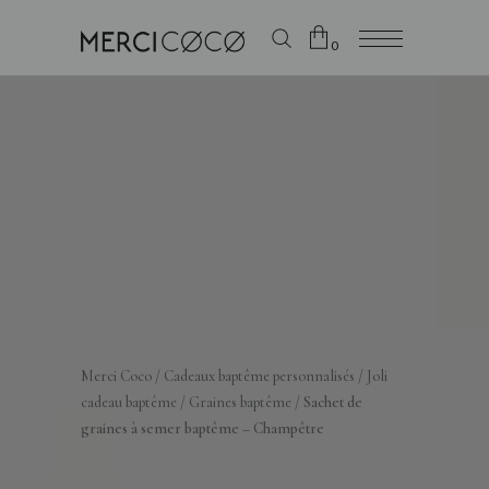
0
Le panier est vide
Merci Coco
/
Cadeaux baptême personnalisés
/
Joli
cadeau baptême
/
Graines baptême
/
Sachet de
graines à semer baptême – Champêtre