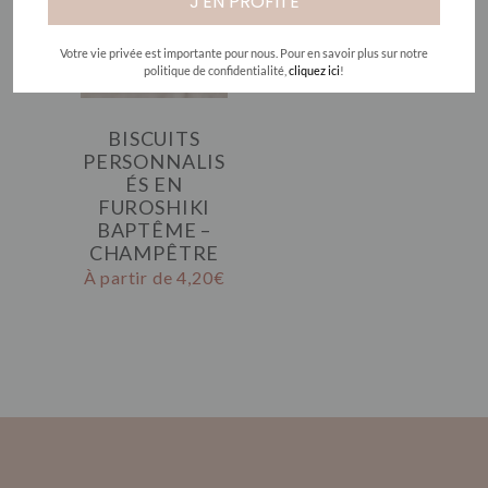
J'EN PROFITE
Votre vie privée est importante pour nous. Pour en savoir plus sur notre
politique de confidentialité,
cliquez ici
!
BISCUITS
PERSONNALIS
ÉS EN
FUROSHIKI
BAPTÊME –
CHAMPÊTRE
À partir de
4,20
€