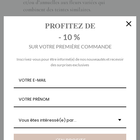
et/ou d’annuelles aux fleurs variées qui
combinent des teintes similaires.
PROFITEZ DE
Merci Coco ne peut garantir la germination
des graines, cet élément est avant tout
- 10 %
décoratif.
SUR VOTRE PREMIÈRE COMMANDE
Sachet 6,5cm * 9,5 cm
Inscrivez-vous pour être informé(e) de nos nouveautés et recevoir
des surprises exclusives
VOUS AIMEREZ PEUT-
ÊTRE AUSSI…
Vous êtes intéressé(e) par...