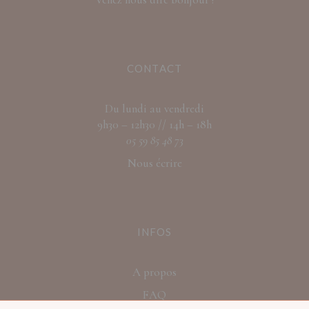
CONTACT
Du lundi au vendredi
9h30 – 12h30 // 14h – 18h
05 59 85 48 73
Nous écrire
INFOS
A propos
FAQ